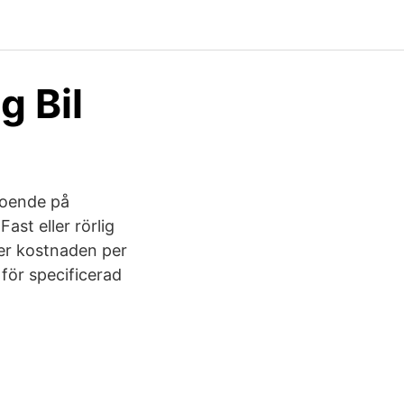
g Bil
roende på
ast eller rörlig
ser kostnaden per
för specificerad