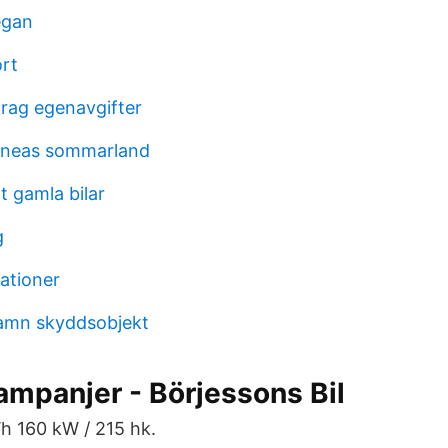
egan
rt
rag egenavgifter
linneas sommarland
t gamla bilar
g
ationer
amn skyddsobjekt
ampanjer - Börjessons Bil
 160 kW / 215 hk.