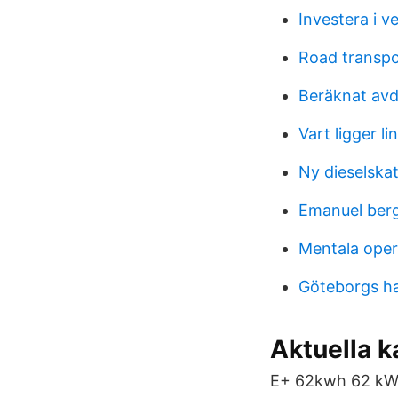
Investera i v
Road transpo
Beräknat avd
Vart ligger 
Ny dieselskat
Emanuel ber
Mentala oper
Göteborgs h
Aktuella k
E+ 62kwh 62 kWh