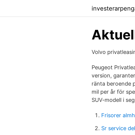
investerarpeng
Aktuel
Volvo privatleasi
Peugeot Privatle
version, garanter
ränta beroende på
mil per år för sp
SUV-modell i seg
Frisorer almh
Sr service de