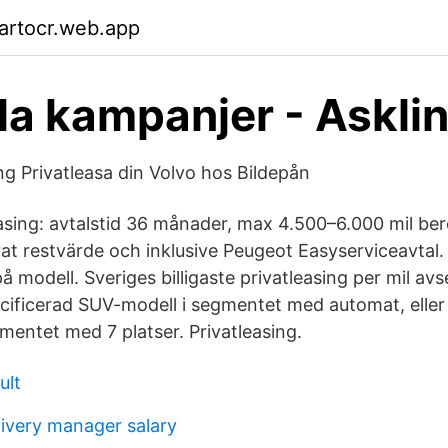
artocr.web.app
la kampanjer - Asklin
ng Privatleasa din Volvo hos Bildepån
asing: avtalstid 36 månader, max 4.500–6.000 mil be
at restvärde och inklusive Peugeot Easyserviceavtal. F
 modell. Sveriges billigaste privatleasing per mil av
ecificerad SUV-modell i segmentet med automat, eller 
mentet med 7 platser. Privatleasing.
ult
livery manager salary