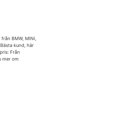
r från BMW, MINI,
 Bästa kund, här
pris: Från
äs mer om