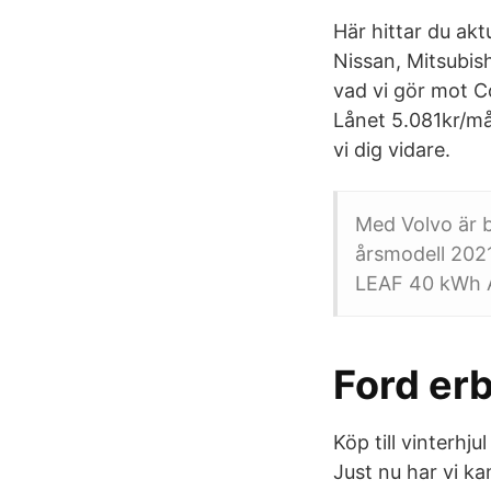
Här hittar du ak
Nissan, Mitsubis
vad vi gör mot C
Lånet 5.081kr/må
vi dig vidare.
Med Volvo är b
årsmodell 2021
LEAF 40 kWh A
Ford erb
Köp till vinterh
Just nu har vi k