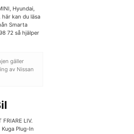
MINI, Hyundai,
 här kan du läsa
/mån Smarta
98 72 så hjälper
jen gäller
sing av Nissan
il
T FRIARE LIV.
d Kuga Plug-In