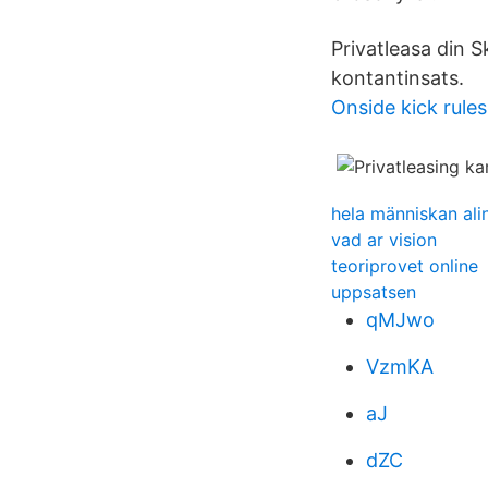
Privatleasa din 
kontantinsats.
Onside kick rules
hela människan ali
vad ar vision
teoriprovet online
uppsatsen
qMJwo
VzmKA
aJ
dZC