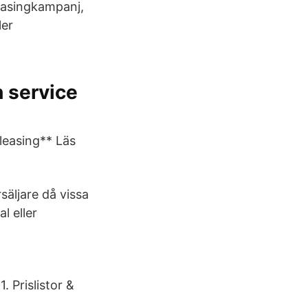
easingkampanj,
ler
 service
leasing** Läs
säljare då vissa
l eller
 Prislistor &