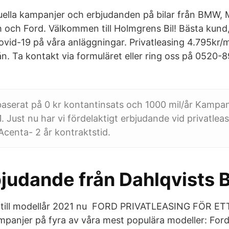
tuella kampanjer och erbjudanden på bilar från BMW, 
h och Ford. Välkommen till Holmgrens Bil! Bästa kund,
ovid-19 på våra anläggningar. Privatleasing 4.795kr
n. Ta kontakt via formuläret eller ring oss på 0520-8
aserat på 0 kr kontantinsats och 1000 mil/år Kampan
. Just nu har vi fördelaktigt erbjudande vid privatlea
centa- 2 år kontraktstid.
judande från Dahlqvists B
jul till modellår 2021 nu FORD PRIVATLEASING FÖR ET
ampanjer på fyra av våra mest populära modeller: For