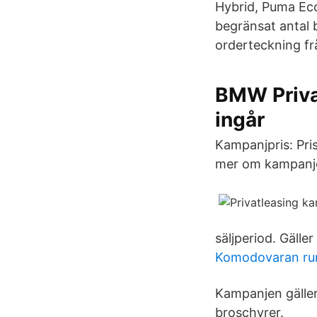
Hybrid, Puma Eco
begränsat antal 
orderteckning fr
BMW Privat
ingår
Kampanjpris: Pri
mer om kampanj
säljperiod. Gälle
Komodovaran ru
Kampanjen gäller 
broschyrer.