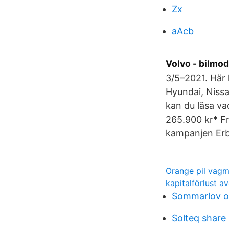
Zx
aAcb
Volvo - bilmod
3/5–2021. Här 
Hyundai, Nissa
kan du läsa va
265.900 kr* F
kampanjen Erbj
Orange pil vag
kapitalförlust a
Sommarlov ol
Solteq share 