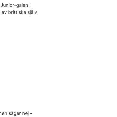
Junior-galan i
v brittiska själv
nen säger nej -