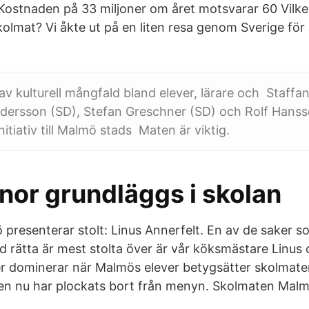
. Kostnaden på 33 miljoner om året motsvarar 60 Vilke
olmat? Vi åkte ut på en liten resa genom Sverige för 
 av kulturell mångfald bland elever, lärare och Staffa
ndersson (SD), Stefan Greschner (SD) och Rolf Hanss
itiativ till Malmö stads Maten är viktig.
nor grundläggs i skolan
 presenterar stolt: Linus Annerfelt. En av de saker s
rätta är mest stolta över är vår köksmästare Linus
er dominerar när Malmös elever betygsätter skolmate
en nu har plockats bort från menyn. Skolmaten Malm