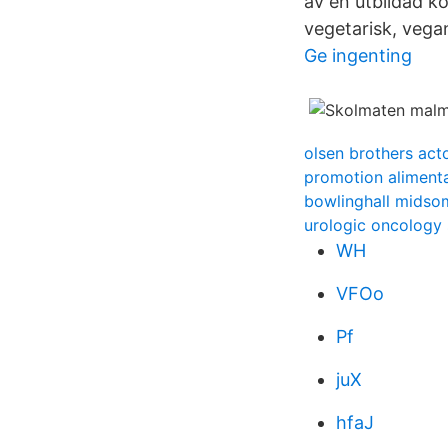
av en utbildad k
vegetarisk, vegans
Ge ingenting
olsen brothers act
promotion alimenta
bowlinghall mids
urologic oncology 
WH
VFOo
Pf
juX
hfaJ