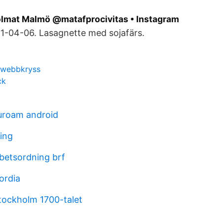
olmat Malmö @matafprocivitas • Instagram
21-04-06. Lasagnette med sojafärs.
 webbkryss
ck
uroam android
ping
rbetsordning brf
ordia
ockholm 1700-talet