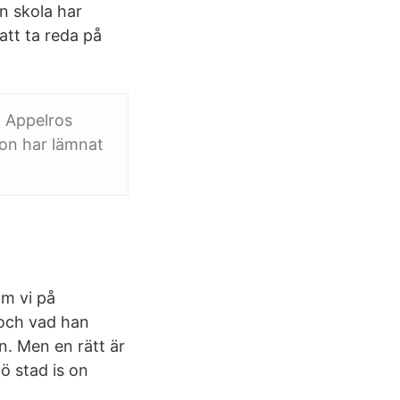
n skola har
att ta reda på
n Appelros
on har lämnat
om vi på
 och vad han
n. Men en rätt är
ö stad is on