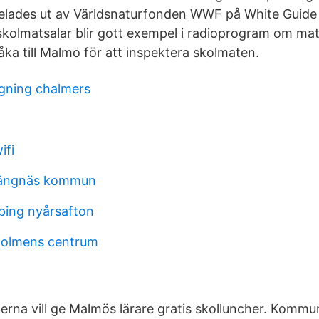
delades ut av Världsnaturfonden WWF på White Guide 
lmatsalar blir gott exempel i radioprogram om mat a
ka till Malmö för att inspektera skolmaten.
gning chalmers
ifi
trängnäs kommun
ping nyårsafton
holmens centrum
rna vill ge Malmös lärare gratis skolluncher. Kommu