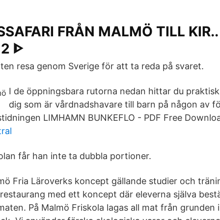
SAFARI FRÅN MALMÖ TILL KIR..
2 ᐈ
liten resa genom Sverige för att ta reda på svaret.
I de öppningsbara rutorna nedan hittar du praktisk
dig som är vårdnadshavare till barn på någon av för
stidningen LIMHAMN BUNKEFLO - PDF Free Download
ral
lan får han inte ta dubbla portioner.
mö Fria Läroverks koncept gällande studier och träni
lrestaurang med ett koncept där eleverna själva bes
aten. På Malmö Friskola lagas all mat från grunden 