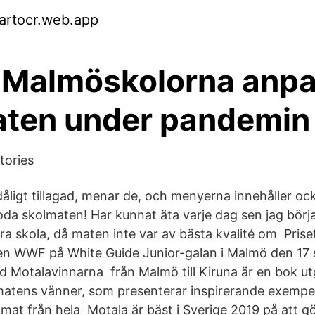
artocr.web.app
 Malmöskolorna anp
aten under pandemin
tories
åligt tillagad, menar de, och menyerna innehåller ocks
da skolmaten! Har kunnat äta varje dag sen jag börjad
ra skola, då maten inte var av bästa kvalité om Prise
en WWF på White Guide Junior-galan i Malmö den 17
Motalavinnarna från Malmö till Kiruna är en bok ut
matens vänner, som presenterar inspirerande exempe
lmat från hela Motala är bäst i Sverige 2019 på att gö