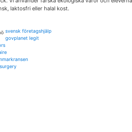
ock. Vi använder färska ekologiska varor och eleverna
k, laktosfri eller halal kost.
svensk företagshjälp
govplanet legit
ors
ire
ommarkransen
surgery