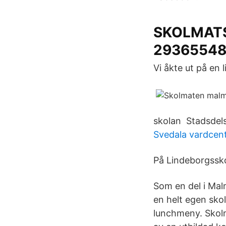
SKOLMATS
29365548
Vi åkte ut på en 
skolan Stadsdel
Svedala vardcent
På Lindeborgssko
Som en del i Mal
en helt egen sko
lunchmeny. Skolm