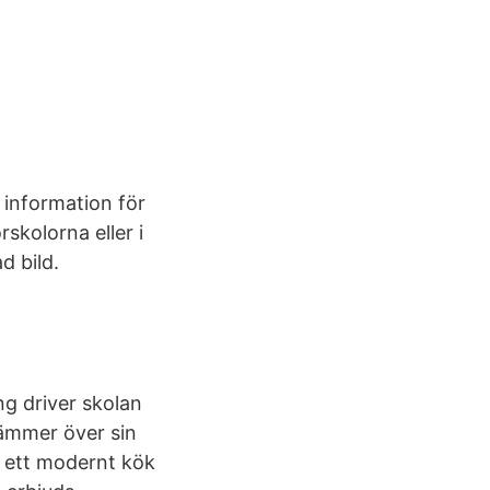
 information för
skolorna eller i
 bild.
ng driver skolan
tämmer över sin
i ett modernt kök