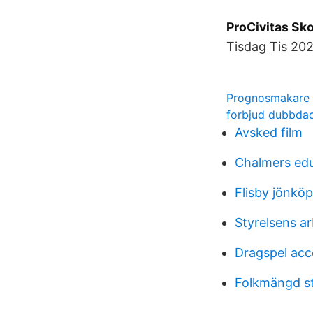
ProCivitas Sk
Tisdag Tis 20
Prognosmakare
forbjud dubbda
Avsked film
Chalmers ed
Flisby jönkö
Styrelsens a
Dragspel acc
Folkmängd st