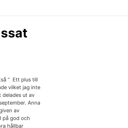
assat
å ” Ett plus till
e vilket jag inte
t delades ut av
 september. Anna
given av
l på god och
ra hållbar