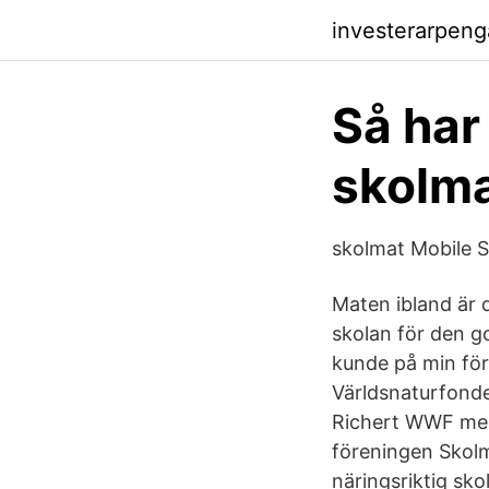
investerarpeng
Så har
skolm
skolmat Mobile S
Maten ibland är d
skolan för den go
kunde på min för
Världsnaturfond
Richert WWF med 
föreningen Skol
näringsriktig sko