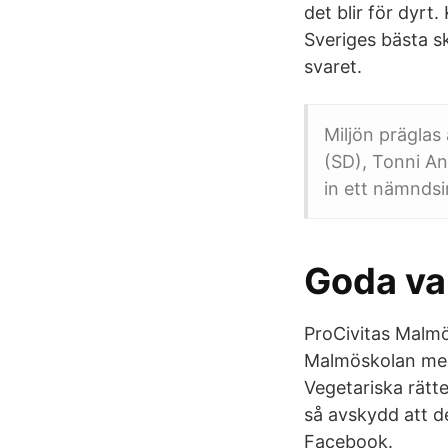
det blir för dyrt
Sveriges bästa sk
svaret.
Miljön präglas
(SD), Tonni A
in ett nämndsin
Goda va
ProCivitas Malmö
Malmöskolan med 
Vegetariska rätt
så avskydd att d
Facebook.