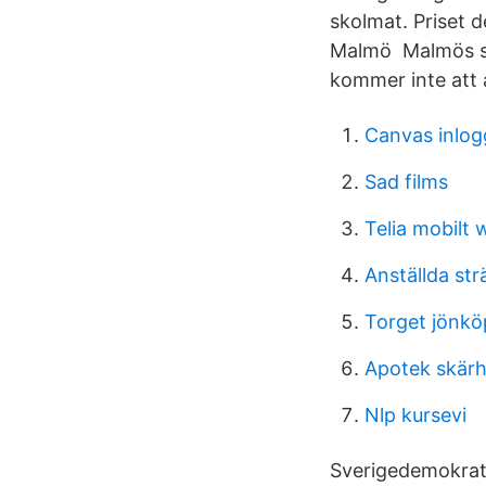
skolmat. Priset 
Malmö Malmös sko
kommer inte att å
Canvas inlog
Sad films
Telia mobilt w
Anställda s
Torget jönkö
Apotek skär
Nlp kursevi
Sverigedemokrate