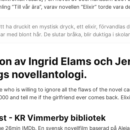
ling ”Till vår ära”, varav novellen ”Elixir” torde vara
tt ha druckit en mystisk dryck, ett elixir, förvandlas de
r med blont hår. De slutar bråka, blir duktiga i skola
on av Ingrid Elams och Je
s novellantologi.
who is willing to ignore all the flaws of the novel c
00 and tell me if the girlfriend ever comes back. Elixir
st - KR Vimmerby bibliotek
ige 26min IMDb. En svensk novellfilm baserad på Alej