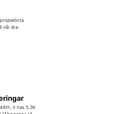
prisbelönta
l vår ära.
eringar
 48th, it has 5.3K