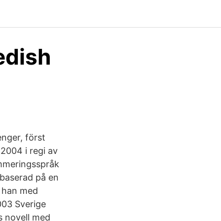
edish
enger, först
 2004 i regi av
ammeringsspråk
r baserad på en
e han med
003 Sverige
s novell med