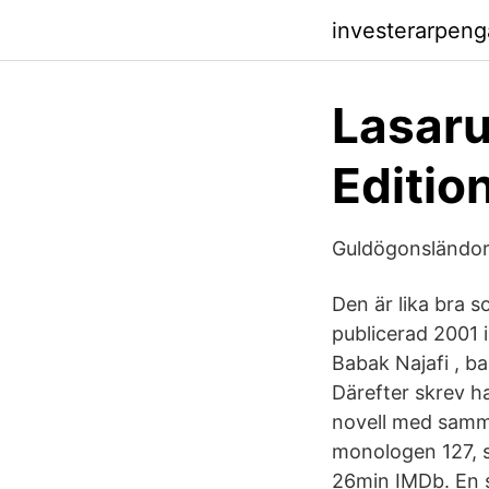
investerarpeng
Lasaru
Editio
Guldögonsländor
Den är lika bra s
publicerad 2001 i
Babak Najafi , b
Därefter skrev ha
novell med samma
monologen 127, s
26min IMDb. En s