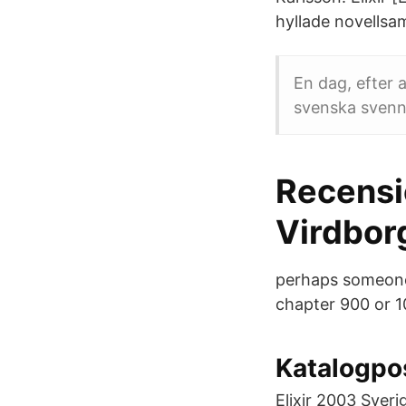
hyllade novellsam
En dag, efter a
svenska svenna
Recensi
Virdborg
perhaps someone 
chapter 900 or 10
Katalogpo
Elixir 2003 Sver