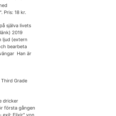
 med
Pris: 18 kr.
å själva livets
 länk) 2019
h ljud (extern
och bearbeta
 svängar Han är
r, Third Grade
e dricker
för första gången
exil: Elixir" von