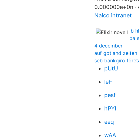
0.000000e+0n · 
Nalco intranet
ib 
pa 
4 december
auf gotland zelten
seb bankgiro föret
pUtU
leH
pesf
hPYI
eeq
wAA