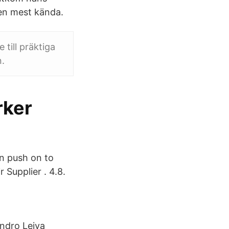
 den mest kända.
 till präktiga
n.
rker
an push on to
 Supplier . 4.8.
andro Leiva