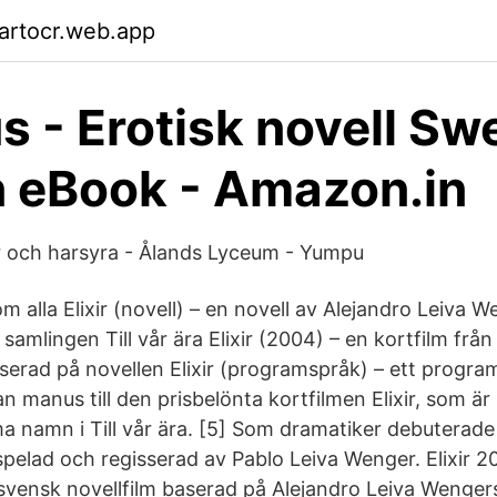
artocr.web.app
s - Erotisk novell Sw
n eBook - Amazon.in
 och harsyra - Ålands Lyceum - Yumpu
om alla Elixir (novell) – en novell av Alejandro Leiva W
 samlingen Till vår ära Elixir (2004) – en kortfilm från
aserad på novellen Elixir (programspråk) – ett progr
n manus till den prisbelönta kortfilmen Elixir, som ä
 namn i Till vår ära. [5] Som dramatiker debuterad
pelad och regisserad av Pablo Leiva Wenger. Elixir 2
vensk novellfilm baserad på Alejandro Leiva Wenger