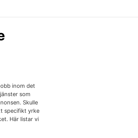
e
a jobb inom det
 tjänster som
nnonsen. Skulle
t specifikt yrke
t. Här listar vi