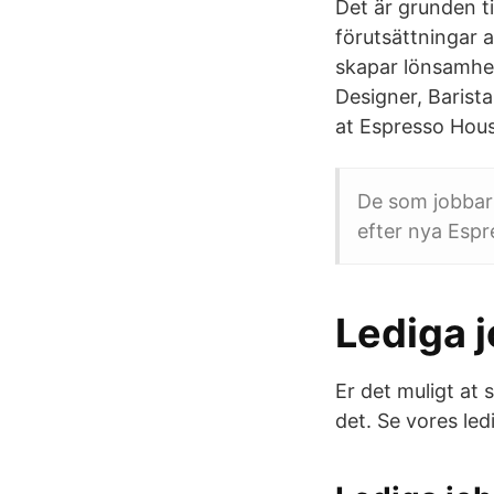
Det är grunden t
förutsättningar at
skapar lönsamhet
Designer, Barist
at Espresso Hous
De som jobbar 
efter nya Espr
Lediga 
Er det muligt at 
det. Se vores ledi