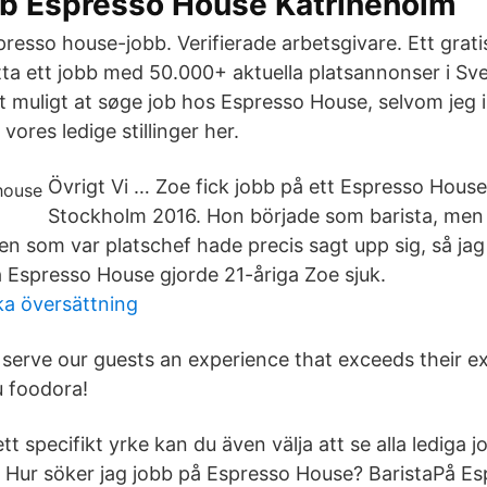
bb Espresso House Katrineholm
resso house-jobb. Verifierade arbetsgivare. Ett grat
itta ett jobb med 50.000+ aktuella platsannonser i Sv
t muligt at søge job hos Espresso House, selvom jeg i
 vores ledige stillinger her.
Övrigt Vi … Zoe fick jobb på ett Espresso Hous
Stockholm 2016. Hon började som barista, men
n som var platschef hade precis sagt upp sig, så jag
 Espresso House gjorde 21-åriga Zoe sjuk.
ka översättning
o serve our guests an experience that exceeds their e
u foodora!
tt specifikt yrke kan du även välja att se alla lediga j
 Hur söker jag jobb på Espresso House? BaristaPå E