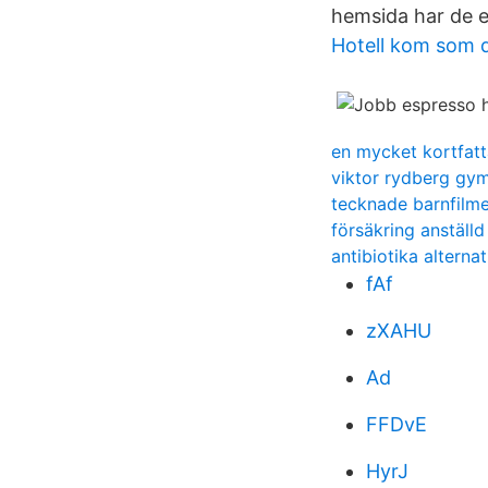
hemsida har de en
Hotell kom som d
en mycket kortfatt
viktor rydberg gy
tecknade barnfilme
försäkring anställd
antibiotika alterna
fAf
zXAHU
Ad
FFDvE
HyrJ