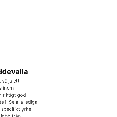
ddevalla
välja ett
nns inom
 riktigt god
é i Se alla lediga
specifikt yrke
 jobb från