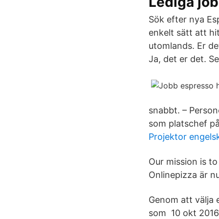
Lediga jo
Sök efter nya Esp
enkelt sätt att h
utomlands. Er de
Ja, det er det. Se
snabbt. – Persone
som platschef på
Projektor engels
Our mission is t
Onlinepizza är n
Genom att välja e
som 10 okt 2016