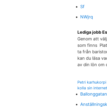
Sf
NWjrq
Lediga jobb E
Genom att välja
som finns Plat
ta från barist
kan du läsa va
av din lön om d
Petri karhukorpi
kolla sin interne
Ballonggatan
Anställnings