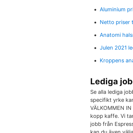
Aluminium pr
Netto priser 
Anatomi hal
Julen 2021 l
Kroppens ana
Lediga jo
Se alla lediga j
specifikt yrke ka
VÄLKOMMEN IN TIL
kopp kaffe. Vi ta
jobb från Espres
kan du även välja