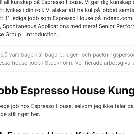
ill all kunskap på Espresso House. Vi ger dig kunskap
t lyckas i din roll. Vi älskar att ha kul på jobbet samt
! 11 lediga jobb som Espresso House på Indeed.com. A
a, Spontaneous Applications med mera! Senior Perfo
e Group . Introduction.
på vårt bageri är bagare, lager- och packningsperson
esso house-jobb i Stockholm. Verifierade arbetsgivar
jobb Espresso House Kun
søge job hos Espresso House, selvom jeg ikke taler da
ge stillinger her.