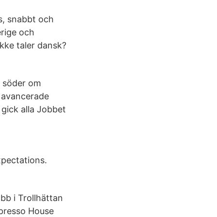
is, snabbt och
erige och
kke taler dansk?
e söder om
 avancerade
 gick alla Jobbet
xpectations.
obb i Trollhättan
spresso House