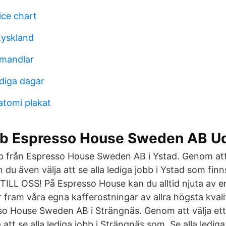
ice chart
tyskland
smandlar
ediga dagar
tomi plakat
bb Espresso House Sweden AB U
obb från Espresso House Sweden AB i Ystad. Genom att 
n du även välja att se alla lediga jobb i Ystad som fi
L OSS! På Espresso House kan du alltid njuta av en
r fram våra egna kafferostningar av allra högsta kvalit
so House Sweden AB i Strängnäs. Genom att välja ett 
 att se alla lediga jobb i Strängnäs som Se alla lediga