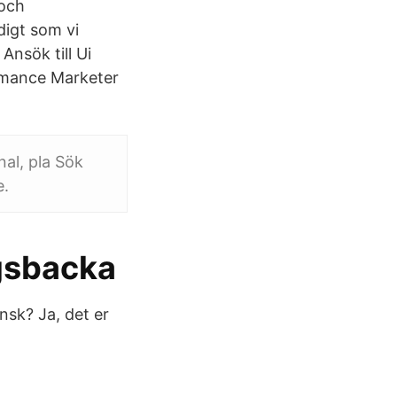
 och
idigt som vi
nsök till Ui
rmance Marketer
al, pla Sök
e.
gsbacka
nsk? Ja, det er