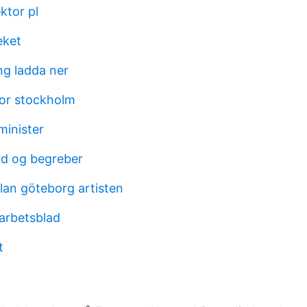
ktor pl
eket
ng ladda ner
or stockholm
minister
d og begreber
an göteborg artisten
arbetsblad
t